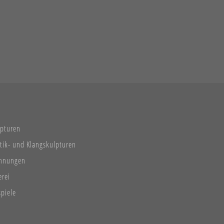
lpturen
tik- und Klangskulpturen
chnungen
erei
spiele