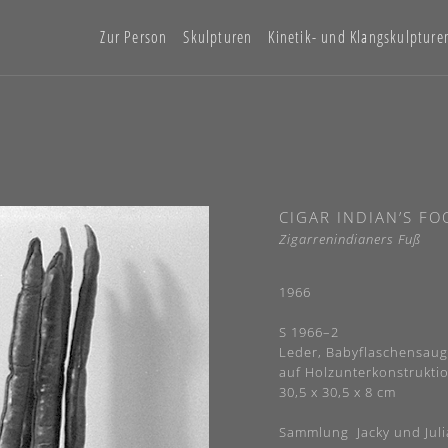
Zur Person
Skulpturen
Kinetik- und Klangskulpture
CIGAR INDIAN’S FO
Zigarrenindianers Fuß
1966
S 1966–2
Leder, Babyflaschensaug
auf Holzunterkonstrukti
30,5 x 30,5 x 8 cm
Sammlung Jacky und Juli