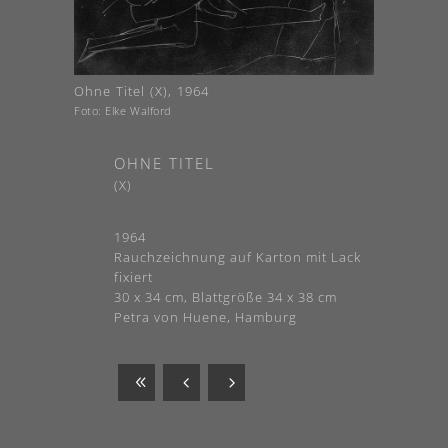
Ohne Titel (X), 1964
Foto: Elke Walford
OHNE TITEL
(X)
1964
Rauchzeichnung auf Karton mit Lack
fixiert
30 x 34 cm, Blattgröße 34 x 38 cm
Petra von Huene, Hamburg