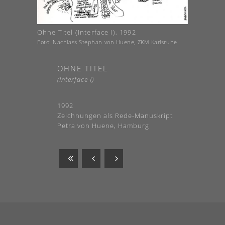
Ohne Titel (Interface I), 1992
Foto: Nachlass Stephan von Huene, ZKM Karlsruhe
OHNE TITEL
(Interface I)
1992
Zeichnungen als Rede-Manuskript
Petra von Huene, Hamburg