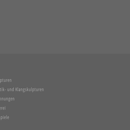
lpturen
tik- und Klangskulpturen
chnungen
erei
spiele