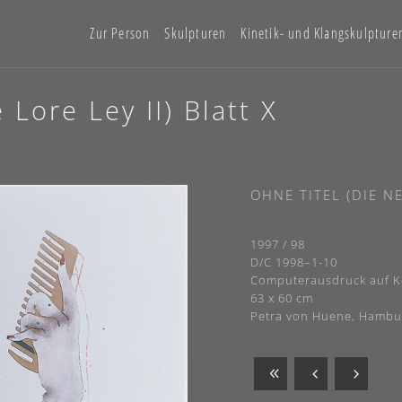
Zur Person
Skulpturen
Kinetik- und Klangskulpture
Lore Ley II) Blatt X
OHNE TITEL (DIE NE
1997 / 98
D/C 1998–1-10
Computerausdruck auf K
63 x 60 cm
Petra von Huene, Hambu