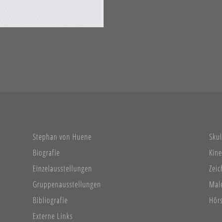
Stephan von Huene
Sku
Biografie
Kine
Einzelausstellungen
Zei
Gruppenausstellungen
Mal
Bibliografie
Hör
Externe Links