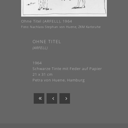
Ohne Titel (ARFELL), 1964
Foto: Nachlass Stephan von Huene, ZKM Karlsruhe
OHNE TITEL
(ARFELL)
1964
Schwarze Tinte mit Feder auf Papier
21 x 31 cm
Petra von Huene, Hamburg