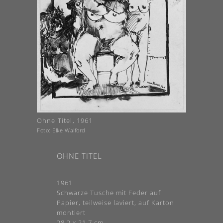
Ohne Titel, 1961
Foto: Elke Walford
OHNE TITEL
1961
Schwarze Tusche mit Feder auf
Papier, teilweise laviert, auf Karton
montiert
28,2 x 21,7 cm