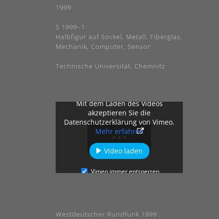
1999
S 1999–1
Halbfigur auf Sockel, Metall, Fiberglas,
Mechanik, Computer, Sensor
Technische Universität, Chemnitz
Mit dem Laden des Videos
akzeptieren Sie die
Datenschutzerklärung von Vimeo.
Mehr erfahren
Video laden
Vimeo immer entsperren
Westdeutscher Rundfunk 1999