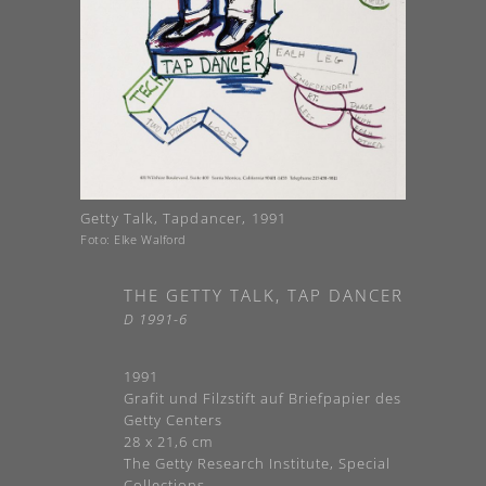
Getty Talk, Tapdancer, 1991
Foto: Elke Walford
THE GETTY TALK, TAP DANCER
D 1991-6
1991
Grafit und Filzstift auf Briefpapier des
Getty Centers
28 x 21,6 cm
The Getty Research Institute, Special
Collections