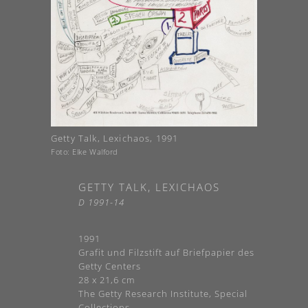
Getty Talk, Lexichaos, 1991
Foto: Elke Walford
GETTY TALK, LEXICHAOS
D 1991-14
1991
Grafit und Filzstift auf Briefpapier des
Getty Centers
28 x 21,6 cm
The Getty Research Institute, Special
Collections