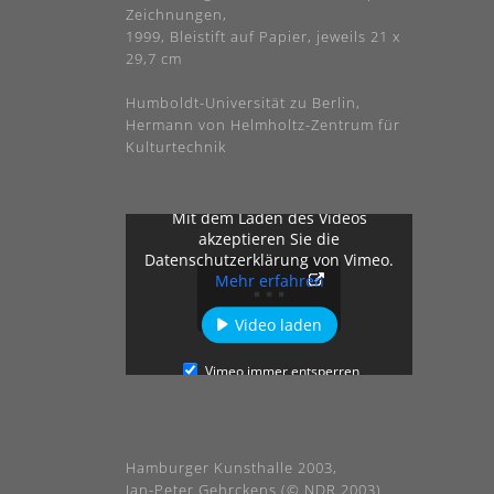
Zeichnungen,
1999, Bleistift auf Papier, jeweils 21 x
29,7 cm
Humboldt-Universität zu Berlin,
Hermann von Helmholtz-Zentrum für
Kulturtechnik
Mit dem Laden des Videos
akzeptieren Sie die
Datenschutzerklärung von Vimeo.
Mehr erfahren
Video laden
Vimeo immer entsperren
Hamburger Kunsthalle 2003,
Jan-Peter Gehrckens (© NDR 2003)