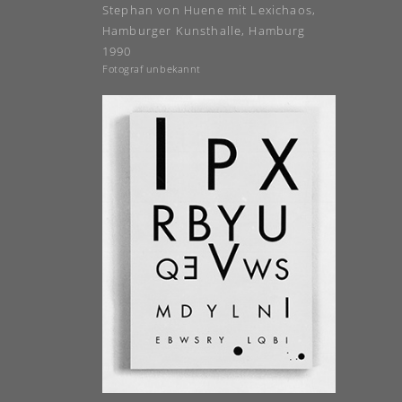
Stephan von Huene mit Lexichaos,
Hamburger Kunsthalle, Hamburg
1990
Fotograf unbekannt