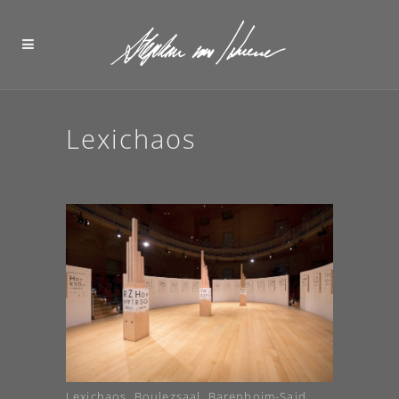
Lexichaos
Lexichaos, Boulezsaal, Barenboim-Said