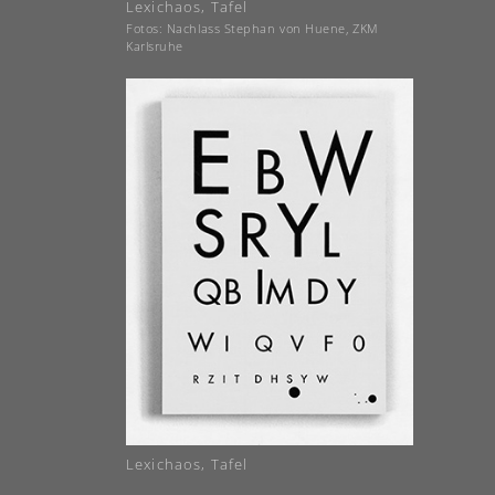
Lexichaos, Tafel
Fotos: Nachlass Stephan von Huene, ZKM
Karlsruhe
Lexichaos, Tafel