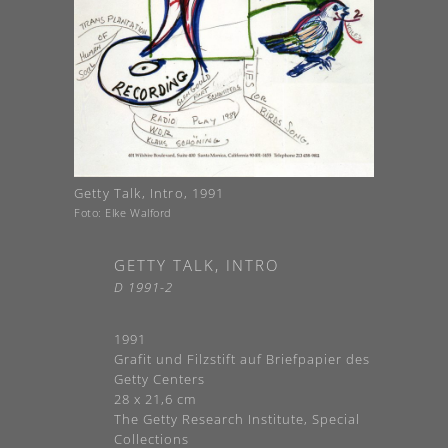
Getty Talk, Intro, 1991
Foto: Elke Walford
GETTY TALK, INTRO
D 1991-2
1991
Grafit und Filzstift auf Briefpapier des
Getty Centers
28 x 21,6 cm
The Getty Research Institute, Special
Collections