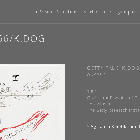
Zur Person
Skulpturen
Kinetik- und Klangskulpture
966/K.DOG
GETTY TALK, K.DOG
D 1991-3
1991
Grafit und Filzstift auf B
28 x 21,6 cm
The Getty Research Instit
>
Vgl. auch Kinetik- und