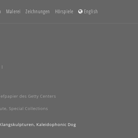
n
Malerei
Zeichnungen
Hörspiele
English
 I
riefpapier des Getty Centers
ute, Special Collections
 Klangskulpturen, Kaleidophonic Dog