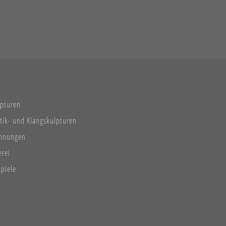
lpturen
tik- und Klangskulpturen
chnungen
erei
spiele