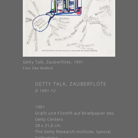
Getty Talk, Zauberflöte, 1991
Foto: Elke Walford
GETTY TALK, ZAUBERFLÖTE
D 1991-12
1991
Grafit und Filzstift auf Briefpapier des
Getty Centers
28 x 21,6 cm
The Getty Research Institute, Special
Collections