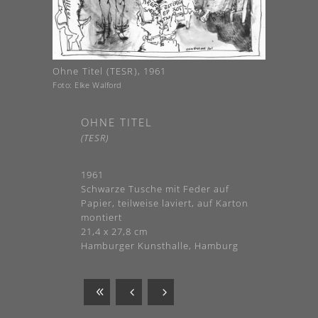
Ohne Titel (TESR), 1961
Foto: Elke Walford
OHNE TITEL
(TESR)
1961
Schwarze Tusche mit Feder auf
Papier, teilweise laviert, auf Karton
montiert
21,4 x 27,8 cm
Hamburger Kunsthalle, Hamburg