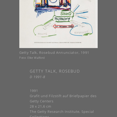
Getty Talk, Rosebud Annunciator, 1991
Foto: Elke Walford
GETTY TALK, ROSEBUD
D 1991-8
1991
Grafit und Filzstift auf Briefpapier des
Getty Centers
28 x 21,6 cm
The Getty Research Institute, Special
Collections