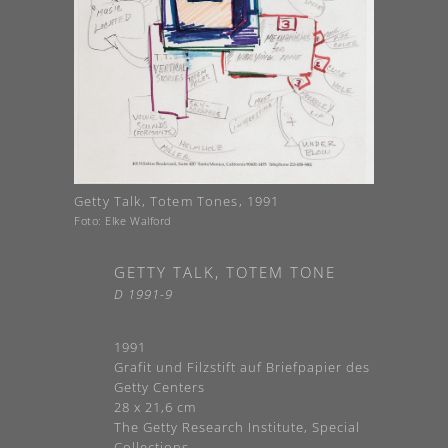
Getty Talk, Totem Tones, 1991
Foto: Elke Walford
GETTY TALK, TOTEM TONE
D 1991-9
1991
Grafit und Filzstift auf Briefpapier des
Getty Centers
28 x 21,6 cm
The Getty Research Institute, Special
Collections